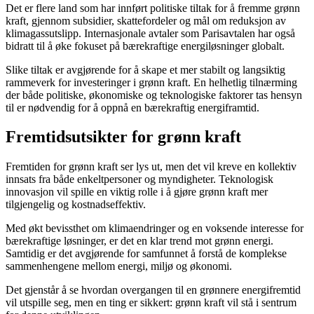
Det er flere land som har innført politiske tiltak for å fremme grønn
kraft, gjennom subsidier, skattefordeler og mål om reduksjon av
klimagassutslipp. Internasjonale avtaler som Parisavtalen har også
bidratt til å øke fokuset på bærekraftige energiløsninger globalt.
Slike tiltak er avgjørende for å skape et mer stabilt og langsiktig
rammeverk for investeringer i grønn kraft. En helhetlig tilnærming
der både politiske, økonomiske og teknologiske faktorer tas hensyn
til er nødvendig for å oppnå en bærekraftig energiframtid.
Fremtidsutsikter for grønn kraft
Fremtiden for grønn kraft ser lys ut, men det vil kreve en kollektiv
innsats fra både enkeltpersoner og myndigheter. Teknologisk
innovasjon vil spille en viktig rolle i å gjøre grønn kraft mer
tilgjengelig og kostnadseffektiv.
Med økt bevissthet om klimaendringer og en voksende interesse for
bærekraftige løsninger, er det en klar trend mot grønn energi.
Samtidig er det avgjørende for samfunnet å forstå de komplekse
sammenhengene mellom energi, miljø og økonomi.
Det gjenstår å se hvordan overgangen til en grønnere energifremtid
vil utspille seg, men en ting er sikkert: grønn kraft vil stå i sentrum