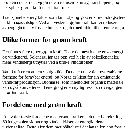
problemene er det avgjørende å redusere klimagassutslippene, og
her spiller grønn kraft en sentral rolle.
Tradisjonelle energikilder som kull, olje og gass er store bidragsytere
til klimagassutslipp. Ved å investere i grønn kraft kan vi redusere
avhengigheten av fossile brensler og dermed bidra til et renere miljø.
Ulike former for grønn kraft
Det finnes flere typer grønn kraft. To av de mest kjente er solenergi
og vindenergi. Solenergi fanges opp ved hjelp av solcellepaneler,
mens vindenergi utnyttes ved å bruke vindturbiner.
Vannkraft er en annen viktig kilde. Dette er en av de mest etablerte
formene for fornybar energi, og Norge er kjent for sin omfattende
vannkraftproduksjon. Biomasse, som inneholder organisk materiale,
kan også konverteres til energi og er en nyttig ressurs i overgangen
til grønn kraft.
Fordelene med grønn kraft
En av de største fordelene med grønn kraft er at den er bærekraftig.
Så lenge solen skinner og vinden blåser, er energikildene
tilgjengelige. Dette gjør dem mer pålitelige i det lange løp enn fossile