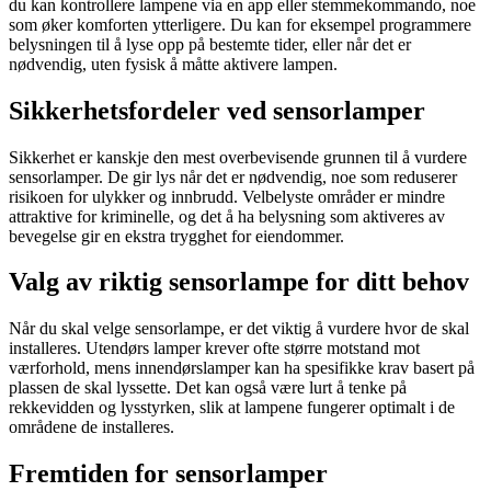
du kan kontrollere lampene via en app eller stemmekommando, noe
som øker komforten ytterligere. Du kan for eksempel programmere
belysningen til å lyse opp på bestemte tider, eller når det er
nødvendig, uten fysisk å måtte aktivere lampen.
Sikkerhetsfordeler ved sensorlamper
Sikkerhet er kanskje den mest overbevisende grunnen til å vurdere
sensorlamper. De gir lys når det er nødvendig, noe som reduserer
risikoen for ulykker og innbrudd. Velbelyste områder er mindre
attraktive for kriminelle, og det å ha belysning som aktiveres av
bevegelse gir en ekstra trygghet for eiendommer.
Valg av riktig sensorlampe for ditt behov
Når du skal velge sensorlampe, er det viktig å vurdere hvor de skal
installeres. Utendørs lamper krever ofte større motstand mot
værforhold, mens innendørslamper kan ha spesifikke krav basert på
plassen de skal lyssette. Det kan også være lurt å tenke på
rekkevidden og lysstyrken, slik at lampene fungerer optimalt i de
områdene de installeres.
Fremtiden for sensorlamper