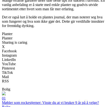
Mange erfarne gartnere deler sine beste tips for suksess i drivhus. En
vanlig anbefaling er å starte med enkle planter og gradvis utvide
sortimentet etter hvert som man får mer erfaring.
Det er også lurt å holde en plantes journal, der man noterer seg hva
som fungerer og hva som ikke gjør det. Dette gir verdifulle innsikter
for fremtidig dyrking.
Planter
Planter
Sharing is caring
X
Facebook
Instagram
LinkedIn
YouTube
Pinterest
TikTok
Mail
RSS
Bolig
01
Møbler som rockestjerner: Visste du at vi bruker 9 år på å velge?
Bolig