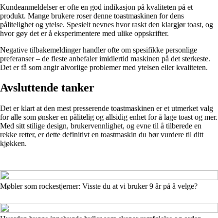
Kundeanmeldelser er ofte en god indikasjon på kvaliteten på et
produkt. Mange brukere roser denne toastmaskinen for dens
pålitelighet og ytelse. Spesielt nevnes hvor raskt den klargjør toast, og
hvor gøy det er å eksperimentere med ulike oppskrifter.
Negative tilbakemeldinger handler ofte om spesifikke personlige
preferanser – de fleste anbefaler imidlertid maskinen på det sterkeste.
Det er få som angir alvorlige problemer med ytelsen eller kvaliteten.
Avsluttende tanker
Det er klart at den mest presserende toastmaskinen er et utmerket valg
for alle som ønsker en pålitelig og allsidig enhet for å lage toast og mer.
Med sitt stilige design, brukervennlighet, og evne til å tilberede en
rekke retter, er dette definitivt en toastmaskin du bør vurdere til ditt
kjøkken.
Møbler som rockestjerner: Visste du at vi bruker 9 år på å velge?