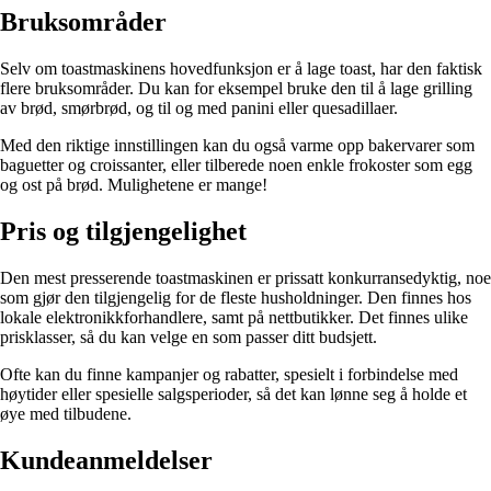
Bruksområder
Selv om toastmaskinens hovedfunksjon er å lage toast, har den faktisk
flere bruksområder. Du kan for eksempel bruke den til å lage grilling
av brød, smørbrød, og til og med panini eller quesadillaer.
Med den riktige innstillingen kan du også varme opp bakervarer som
baguetter og croissanter, eller tilberede noen enkle frokoster som egg
og ost på brød. Mulighetene er mange!
Pris og tilgjengelighet
Den mest presserende toastmaskinen er prissatt konkurransedyktig, noe
som gjør den tilgjengelig for de fleste husholdninger. Den finnes hos
lokale elektronikkforhandlere, samt på nettbutikker. Det finnes ulike
prisklasser, så du kan velge en som passer ditt budsjett.
Ofte kan du finne kampanjer og rabatter, spesielt i forbindelse med
høytider eller spesielle salgsperioder, så det kan lønne seg å holde et
øye med tilbudene.
Kundeanmeldelser