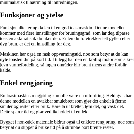
minimalistisk tilnærming til innredningen.
Funksjoner og ytelse
Funksjonalitet er nøkkelen til en god toastmaskin. Denne modellen
kommer med flere innstillinger for bruningsgrad, som lar deg tilpasse
toasten akkurat slik du liker den. Enten du foretrekker lett gyllen eller
dyp brun, er det en innstilling for deg.
Maskinen har også en rask oppvarmingstid, noe som betyr at du kan
nyte toasten din på kort tid. I tillegg har den en kraftig motor som sikrer
jevn varmefordeling, så ingen områder blir brent mens andre forblir
kalde.
Enkel rengjøring
En toastmaskins rengjøring kan ofte være en utfordring. Heldigvis har
denne modellen en avtakbar smulebrett som gjør det enkelt å fjerne
smuler og rester etter bruk. Bare ta ut brettet, tøm det, og vask det.
Dette sparer tid og gjør vedlikeholdet til en lek.
Bygget i non-stick materiale bidrar også til enklere rengjøring, noe som
betyr at du slipper å bruke tid på å skrubbe bort brente rester.