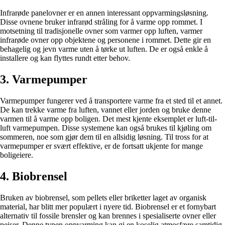
Infrarøde panelovner er en annen interessant oppvarmingsløsning.
Disse ovnene bruker infrarød stråling for å varme opp rommet. I
motsetning til tradisjonelle ovner som varmer opp luften, varmer
infrarøde ovner opp objektene og personene i rommet. Dette gir en
behagelig og jevn varme uten å tørke ut luften. De er også enkle å
installere og kan flyttes rundt etter behov.
3. Varmepumper
Varmepumper fungerer ved å transportere varme fra et sted til et annet.
De kan trekke varme fra luften, vannet eller jorden og bruke denne
varmen til å varme opp boligen. Det mest kjente eksemplet er luft-til-
luft varmepumpen. Disse systemene kan også brukes til kjøling om
sommeren, noe som gjør dem til en allsidig løsning. Til tross for at
varmepumper er svært effektive, er de fortsatt ukjente for mange
boligeiere.
4. Biobrensel
Bruken av biobrensel, som pellets eller briketter laget av organisk
material, har blitt mer populært i nyere tid. Biobrensel er et fornybart
alternativ til fossile brensler og kan brennes i spesialiserte ovner eller
peiser. Denne typen oppvarming kan gi en koselig atmosfære samtidig