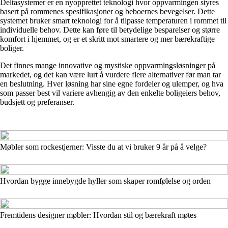
Deltasystemer er en nyopprettet teknologi hvor oppvarmingen styres
basert på rommenes spesifikasjoner og beboernes bevegelser. Dette
systemet bruker smart teknologi for å tilpasse temperaturen i rommet til
individuelle behov. Dette kan føre til betydelige besparelser og større
komfort i hjemmet, og er et skritt mot smartere og mer bærekraftige
boliger.
Det finnes mange innovative og mystiske oppvarmingsløsninger på
markedet, og det kan være lurt å vurdere flere alternativer før man tar
en beslutning. Hver løsning har sine egne fordeler og ulemper, og hva
som passer best vil variere avhengig av den enkelte boligeiers behov,
budsjett og preferanser.
Møbler som rockestjerner: Visste du at vi bruker 9 år på å velge?
Hvordan bygge innebygde hyller som skaper romfølelse og orden
Fremtidens designer møbler: Hvordan stil og bærekraft møtes