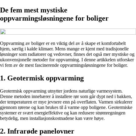
De fem mest mystiske
oppvarmingsløsningene for boliger
Oppvarming av boliger er en viktig del av å skape et komfortabelt
hjem, særlig i kalde klimaer. Mens mange er kjent med tradisjonelle
løsninger som radiatorer og vedovner, finnes det også mer mystiske og
ukonvensjonelle metoder for oppvarming. I denne artikkelen utforsker
vi fem av de mest fascinerende oppvarmingsløsningene for boliger.
1. Geotermisk oppvarming
Geotermisk oppvarming utnytter jordens naturlige varmesystem.
Denne metoden innebærer å installere rør som går dypt ned i bakken,
der temperaturen er mye jevnere enn på overflaten. Varmen sirkulerer
gjennom rørene og kan brukes til å varme opp boligene. Geotermiske
systemer er svært energieffektive og kan redusere strømregningen
betydelig, men installasjonskostnadene kan være høye.
2. Infrarøde panelovner