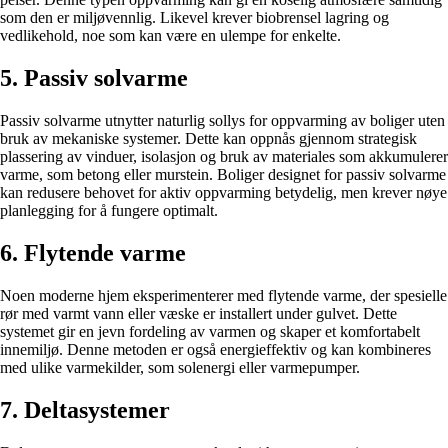
som den er miljøvennlig. Likevel krever biobrensel lagring og
vedlikehold, noe som kan være en ulempe for enkelte.
5. Passiv solvarme
Passiv solvarme utnytter naturlig sollys for oppvarming av boliger uten
bruk av mekaniske systemer. Dette kan oppnås gjennom strategisk
plassering av vinduer, isolasjon og bruk av materiales som akkumulerer
varme, som betong eller murstein. Boliger designet for passiv solvarme
kan redusere behovet for aktiv oppvarming betydelig, men krever nøye
planlegging for å fungere optimalt.
6. Flytende varme
Noen moderne hjem eksperimenterer med flytende varme, der spesielle
rør med varmt vann eller væske er installert under gulvet. Dette
systemet gir en jevn fordeling av varmen og skaper et komfortabelt
innemiljø. Denne metoden er også energieffektiv og kan kombineres
med ulike varmekilder, som solenergi eller varmepumper.
7. Deltasystemer