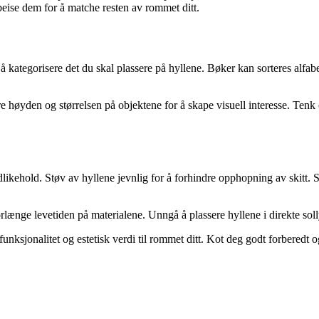
 beise dem for å matche resten av rommet ditt.
å kategorisere det du skal plassere på hyllene. Bøker kan sorteres alfabe
re høyden og størrelsen på objektene for å skape visuell interesse. Ten
edlikehold. Støv av hyllene jevnlig for å forhindre opphopning av skitt. S
rlænge levetiden på materialene. Unngå å plassere hyllene i direkte sollys
nksjonalitet og estetisk verdi til rommet ditt. Kot deg godt forberedt