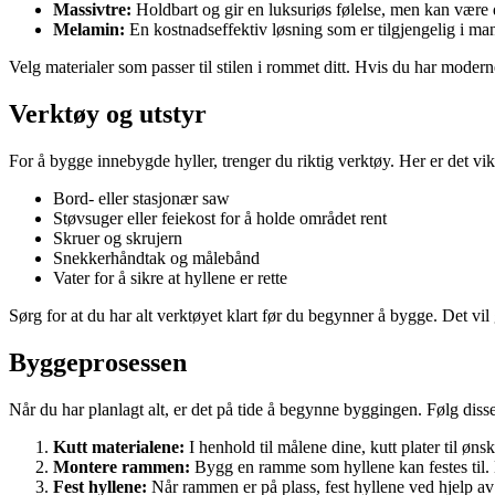
Massivtre:
Holdbart og gir en luksuriøs følelse, men kan være 
Melamin:
En kostnadseffektiv løsning som er tilgjengelig i ma
Velg materialer som passer til stilen i rommet ditt. Hvis du har modern
Verktøy og utstyr
For å bygge innebygde hyller, trenger du riktig verktøy. Her er det vikt
Bord- eller stasjonær saw
Støvsuger eller feiekost for å holde området rent
Skruer og skrujern
Snekkerhåndtak og målebånd
Vater for å sikre at hyllene er rette
Sørg for at du har alt verktøyet klart før du begynner å bygge. Det vi
Byggeprosessen
Når du har planlagt alt, er det på tide å begynne byggingen. Følg disse
Kutt materialene:
I henhold til målene dine, kutt plater til øns
Montere rammen:
Bygg en ramme som hyllene kan festes til. 
Fest hyllene:
Når rammen er på plass, fest hyllene ved hjelp av s