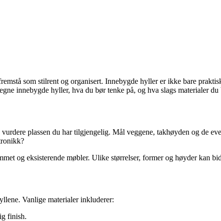
fremstå som stilrent og organisert. Innebygde hyller er ikke bare prakti
 egne innebygde hyller, hva du bør tenke på, og hva slags materialer du
å vurdere plassen du har tilgjengelig. Mål veggene, takhøyden og de ev
tronikk?
met og eksisterende møbler. Ulike størrelser, former og høyder kan bidra
yllene. Vanlige materialer inkluderer:
g finish.