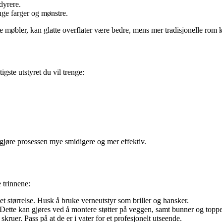
dyrere.
nge farger og mønstre.
e møbler, kan glatte overflater være bedre, mens mer tradisjonelle rom ka
igste utstyret du vil trenge:
l gjøre prosessen mye smidigere og mer effektiv.
 trinnene:
ket størrelse. Husk å bruke verneutstyr som briller og hansker.
Dette kan gjøres ved å montere støtter på veggen, samt bunner og toppe
kruer. Pass på at de er i vater for et profesjonelt utseende.