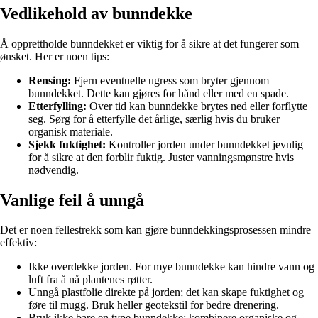
Vedlikehold av bunndekke
Å opprettholde bunndekket er viktig for å sikre at det fungerer som
ønsket. Her er noen tips:
Rensing:
Fjern eventuelle ugress som bryter gjennom
bunndekket. Dette kan gjøres for hånd eller med en spade.
Etterfylling:
Over tid kan bunndekke brytes ned eller forflytte
seg. Sørg for å etterfylle det årlige, særlig hvis du bruker
organisk materiale.
Sjekk fuktighet:
Kontroller jorden under bunndekket jevnlig
for å sikre at den forblir fuktig. Juster vanningsmønstre hvis
nødvendig.
Vanlige feil å unngå
Det er noen fellestrekk som kan gjøre bunndekkingsprosessen mindre
effektiv:
Ikke overdekke jorden. For mye bunndekke kan hindre vann og
luft fra å nå plantenes røtter.
Unngå plastfolie direkte på jorden; det kan skape fuktighet og
føre til mugg. Bruk heller geotekstil for bedre drenering.
Bruk ikke bare en type bunndekke; kombinere organiske og