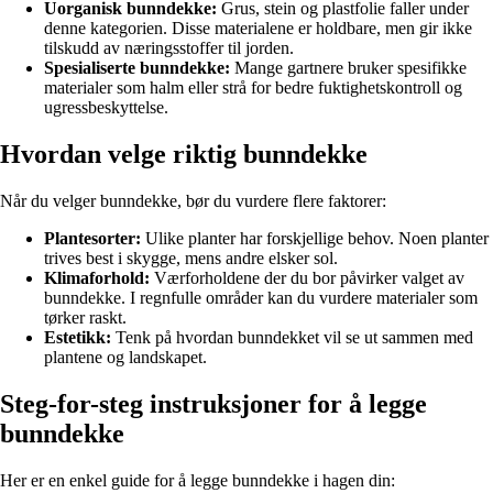
Uorganisk bunndekke:
Grus, stein og plastfolie faller under
denne kategorien. Disse materialene er holdbare, men gir ikke
tilskudd av næringsstoffer til jorden.
Spesialiserte bunndekke:
Mange gartnere bruker spesifikke
materialer som halm eller strå for bedre fuktighetskontroll og
ugressbeskyttelse.
Hvordan velge riktig bunndekke
Når du velger bunndekke, bør du vurdere flere faktorer:
Plantesorter:
Ulike planter har forskjellige behov. Noen planter
trives best i skygge, mens andre elsker sol.
Klimaforhold:
Værforholdene der du bor påvirker valget av
bunndekke. I regnfulle områder kan du vurdere materialer som
tørker raskt.
Estetikk:
Tenk på hvordan bunndekket vil se ut sammen med
plantene og landskapet.
Steg-for-steg instruksjoner for å legge
bunndekke
Her er en enkel guide for å legge bunndekke i hagen din: