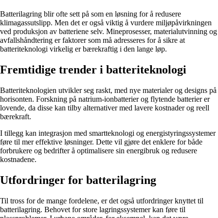
Batterilagring blir ofte sett på som en løsning for å redusere
klimagassutslipp. Men det er også viktig å vurdere miljøpåvirkningen
ved produksjon av batteriene selv. Mineprosesser, materialutvinning og
avfallshåndtering er faktorer som må adresseres for å sikre at
batteriteknologi virkelig er bærekraftig i den lange løp.
Fremtidige trender i batteriteknologi
Batteriteknologien utvikler seg raskt, med nye materialer og designs på
horisonten. Forskning på natrium-ionbatterier og flytende batterier er
lovende, da disse kan tilby alternativer med lavere kostnader og reell
bærekraft.
I tillegg kan integrasjon med smartteknologi og energistyringssystemer
føre til mer effektive løsninger. Dette vil gjøre det enklere for både
forbrukere og bedrifter å optimalisere sin energibruk og redusere
kostnadene.
Utfordringer for batterilagring
Til tross for de mange fordelene, er det også utfordringer knyttet til
batterilagring. Behovet for store lagringssystemer kan føre til