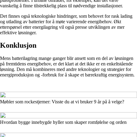
plassproblemer. I urbane områder, for eksempel, kan det være
vanskelig å finne tilstrekkelig plass til nødvendige installasjoner.
Det finnes også teknologiske hindringer, som behovet for rask lading
og utlading av batterier for å møte varierende energibehov. Økt
etterspørsel etter energilagring vil også presse utviklingen av mer
effektive løsninger.
Konklusjon
Mens batterilagring mange ganger blir ansett som en del av løsningen
på fremtidens energibehov, er det klart at det ikke er en enkeltstående
løsning. Den må kombineres med andre teknologier og strategier for
energiproduksjon og -forbruk for å skape et bærekraftig energisystem.
Møbler som rockestjerner: Visste du at vi bruker 9 år på å velge?
Hvordan bygge innebygde hyller som skaper romfølelse og orden