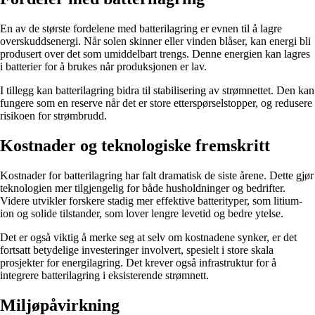
En av de største fordelene med batterilagring er evnen til å lagre
overskuddsenergi. Når solen skinner eller vinden blåser, kan energi bli
produsert over det som umiddelbart trengs. Denne energien kan lagres
i batterier for å brukes når produksjonen er lav.
I tillegg kan batterilagring bidra til stabilisering av strømnettet. Den kan
fungere som en reserve når det er store etterspørselstopper, og redusere
risikoen for strømbrudd.
Kostnader og teknologiske fremskritt
Kostnader for batterilagring har falt dramatisk de siste årene. Dette gjør
teknologien mer tilgjengelig for både husholdninger og bedrifter.
Videre utvikler forskere stadig mer effektive batterityper, som litium-
ion og solide tilstander, som lover lengre levetid og bedre ytelse.
Det er også viktig å merke seg at selv om kostnadene synker, er det
fortsatt betydelige investeringer involvert, spesielt i store skala
prosjekter for energilagring. Det krever også infrastruktur for å
integrere batterilagring i eksisterende strømnett.
Miljøpåvirkning