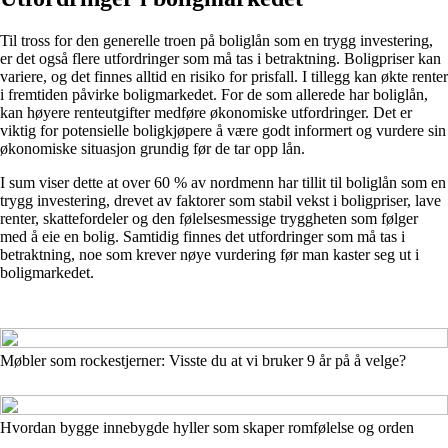
Til tross for den generelle troen på boliglån som en trygg investering,
er det også flere utfordringer som må tas i betraktning. Boligpriser kan
variere, og det finnes alltid en risiko for prisfall. I tillegg kan økte renter
i fremtiden påvirke boligmarkedet. For de som allerede har boliglån,
kan høyere renteutgifter medføre økonomiske utfordringer. Det er
viktig for potensielle boligkjøpere å være godt informert og vurdere sin
økonomiske situasjon grundig før de tar opp lån.
I sum viser dette at over 60 % av nordmenn har tillit til boliglån som en
trygg investering, drevet av faktorer som stabil vekst i boligpriser, lave
renter, skattefordeler og den følelsesmessige tryggheten som følger
med å eie en bolig. Samtidig finnes det utfordringer som må tas i
betraktning, noe som krever nøye vurdering før man kaster seg ut i
boligmarkedet.
Møbler som rockestjerner: Visste du at vi bruker 9 år på å velge?
Hvordan bygge innebygde hyller som skaper romfølelse og orden