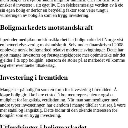
ønsker å investere i sitt eget liv. Den følelsesmessige verdien av å eie
sin egen bolig er derfor en betydelig faktor som veier tungt i
vurderingen av boliglån som en trygg investering.
Boligmarkedets motstandskraft
I perioder med økonomisk usikkerhet har boligmarkedet i Norge vist
en bemerkelsesverdig motstandskraft. Selv under finanskrisen i 2008
opplevde norsk boligmarked relativt moderate svingninger. Dette har
gjort mange investorer og førstegangskjøpere mer optimistiske når det
gjelder å ta opp boliglån, ettersom de stoler på at markedet vil komme
seg etter eventuelle tilbakeslag.
Investering i fremtiden
Mange ser på boliglån som en form for investering i fremtiden. Å
kjøpe bolig gir ikke bare et sted å bo, men representerer også en
mulighet for langsiktig verdistigning. Når man sammenligner med
andre typer investeringer, har eiendom i mange tilfeller vist seg å være
mer stabil og langsiktig. Dette bidrar til den økende interessen for
boliglån som en trygg investering.
Utfordringer i boligmarkedet