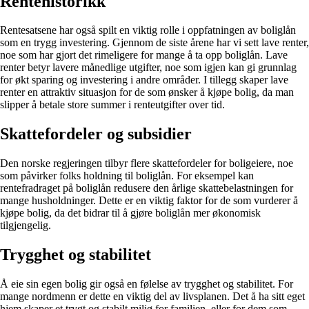
Rentehistorikk
Rentesatsene har også spilt en viktig rolle i oppfatningen av boliglån
som en trygg investering. Gjennom de siste årene har vi sett lave renter,
noe som har gjort det rimeligere for mange å ta opp boliglån. Lave
renter betyr lavere månedlige utgifter, noe som igjen kan gi grunnlag
for økt sparing og investering i andre områder. I tillegg skaper lave
renter en attraktiv situasjon for de som ønsker å kjøpe bolig, da man
slipper å betale store summer i renteutgifter over tid.
Skattefordeler og subsidier
Den norske regjeringen tilbyr flere skattefordeler for boligeiere, noe
som påvirker folks holdning til boliglån. For eksempel kan
rentefradraget på boliglån redusere den årlige skattebelastningen for
mange husholdninger. Dette er en viktig faktor for de som vurderer å
kjøpe bolig, da det bidrar til å gjøre boliglån mer økonomisk
tilgjengelig.
Trygghet og stabilitet
Å eie sin egen bolig gir også en følelse av trygghet og stabilitet. For
mange nordmenn er dette en viktig del av livsplanen. Det å ha sitt eget
hjem skaper et trygt og stabilt miljø for familien, eller for dem som