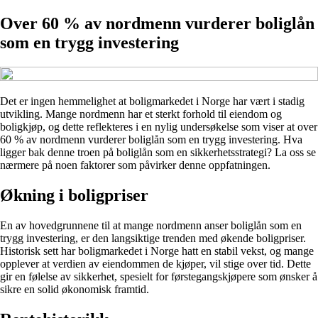
Over 60 % av nordmenn vurderer boliglån
som en trygg investering
Det er ingen hemmelighet at boligmarkedet i Norge har vært i stadig
utvikling. Mange nordmenn har et sterkt forhold til eiendom og
boligkjøp, og dette reflekteres i en nylig undersøkelse som viser at over
60 % av nordmenn vurderer boliglån som en trygg investering. Hva
ligger bak denne troen på boliglån som en sikkerhetsstrategi? La oss se
nærmere på noen faktorer som påvirker denne oppfatningen.
Økning i boligpriser
En av hovedgrunnene til at mange nordmenn anser boliglån som en
trygg investering, er den langsiktige trenden med økende boligpriser.
Historisk sett har boligmarkedet i Norge hatt en stabil vekst, og mange
opplever at verdien av eiendommen de kjøper, vil stige over tid. Dette
gir en følelse av sikkerhet, spesielt for førstegangskjøpere som ønsker å
sikre en solid økonomisk framtid.