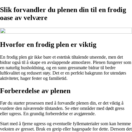
Slik forvandler du plenen din til en frodig
oase av velvære
Hvorfor en frodig plen er viktig
En frodig plen gir ikke bare et estetisk tiltalende utseende, men det
bidrar også til å skape en avslappende atmosfære. Plenen fungerer som
en naturlig husholdning, og en sunn gressmatte bidrar til bedre
luftkvalitet og redusert støy. Det er en perfekt bakgrunn for utendørs
aktiviteter, hager fester og familietid.
Forberedelse av plenen
Før du starter prosessen med å forvandle plenen din, er det viktig å
vurdere den nåværende tilstanden. Se etter områder med dødt gress
eller ugress. En grundig forberedelse er avgjørende.
Start med å fjerne ugress og eventuelle fyllematerialer som kan hemme
veksten av gresset. Bruk en greip eller hagespade for dette. Dersom det