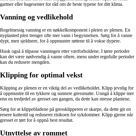
gartner eller hagesenter for råd om de beste typene for ditt klima.
Vanning og vedlikehold
Regelmessig vanning er en nøkkelkomponent i pleien av plenen. En
nyplanted plen trenger ofte mer vann i begynnelsen. Sørg for å vanne
dypt, men sjeldnere, for å oppmuntre røttene til å vokse dypere.
Husk også å tilpasse vanningen etter værforholdene. I tørre perioder
kan det være nødvendig å vanne oftere, mens under regnfulle perioder
kan du redusere mengden.
Klipping for optimal vekst
Klipping av plenen er en viktig del av vedlikeholdet. Klipp jevnlig for
å oppmuntre til en tykkere og sunnere gressmatte. Unngå å klippe mer
enn en tredjedel av gresset om gangen, da dette kan stresse plantene.
Sørg for at klippebladene på gressklipperen er skarpe, da dette gir en
renere kuttestil og reduserer risikoen for sykdommer. Klipp gjerne når
gresset er tørt for å oppnå best resultat.
Utnyttelse av rommet