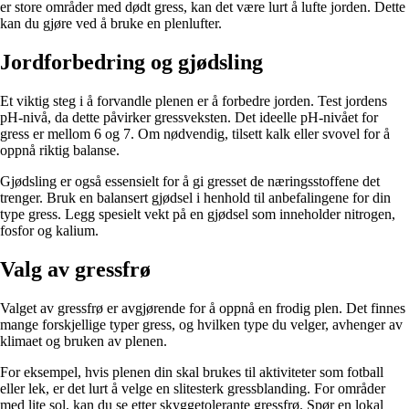
er store områder med dødt gress, kan det være lurt å lufte jorden. Dette
kan du gjøre ved å bruke en plenlufter.
Jordforbedring og gjødsling
Et viktig steg i å forvandle plenen er å forbedre jorden. Test jordens
pH-nivå, da dette påvirker gressveksten. Det ideelle pH-nivået for
gress er mellom 6 og 7. Om nødvendig, tilsett kalk eller svovel for å
oppnå riktig balanse.
Gjødsling er også essensielt for å gi gresset de næringsstoffene det
trenger. Bruk en balansert gjødsel i henhold til anbefalingene for din
type gress. Legg spesielt vekt på en gjødsel som inneholder nitrogen,
fosfor og kalium.
Valg av gressfrø
Valget av gressfrø er avgjørende for å oppnå en frodig plen. Det finnes
mange forskjellige typer gress, og hvilken type du velger, avhenger av
klimaet og bruken av plenen.
For eksempel, hvis plenen din skal brukes til aktiviteter som fotball
eller lek, er det lurt å velge en slitesterk gressblanding. For områder
med lite sol, kan du se etter skyggetolerante gressfrø. Spør en lokal