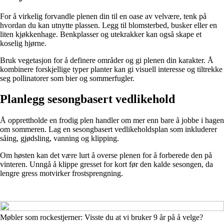
For å virkelig forvandle plenen din til en oase av velvære, tenk på
hvordan du kan utnytte plassen. Legg til blomsterbed, busker eller en
liten kjøkkenhage. Benkplasser og utekrakker kan også skape et
koselig hjørne.
Bruk vegetasjon for å definere områder og gi plenen din karakter. Å
kombinere forskjellige typer planter kan gi visuell interesse og tiltrekke
seg pollinatorer som bier og sommerfugler.
Planlegg sesongbasert vedlikehold
Å opprettholde en frodig plen handler om mer enn bare å jobbe i hagen
om sommeren. Lag en sesongbasert vedlikeholdsplan som inkluderer
såing, gjødsling, vanning og klipping.
Om høsten kan det være lurt å overse plenen for å forberede den på
vinteren. Unngå å klippe gresset for kort før den kalde sesongen, da
lengre gress motvirker frostsprengning.
Møbler som rockestjerner: Visste du at vi bruker 9 år på å velge?