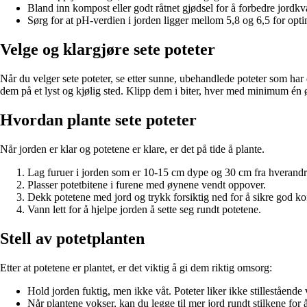
Bland inn kompost eller godt råtnet gjødsel for å forbedre jordkva
Sørg for at pH-verdien i jorden ligger mellom 5,8 og 6,5 for opti
Velge og klargjøre sete poteter
Når du velger sete poteter, se etter sunne, ubehandlede poteter som har d
dem på et lyst og kjølig sted. Klipp dem i biter, hver med minimum én ø
Hvordan plante sete poteter
Når jorden er klar og potetene er klare, er det på tide å plante.
Lag furuer i jorden som er 10-15 cm dype og 30 cm fra hverandr
Plasser potetbitene i furene med øynene vendt oppover.
Dekk potetene med jord og trykk forsiktig ned for å sikre god k
Vann lett for å hjelpe jorden å sette seg rundt potetene.
Stell av potetplanten
Etter at potetene er plantet, er det viktig å gi dem riktig omsorg:
Hold jorden fuktig, men ikke våt. Poteter liker ikke stillestående
Når plantene vokser, kan du legge til mer jord rundt stilkene for å 