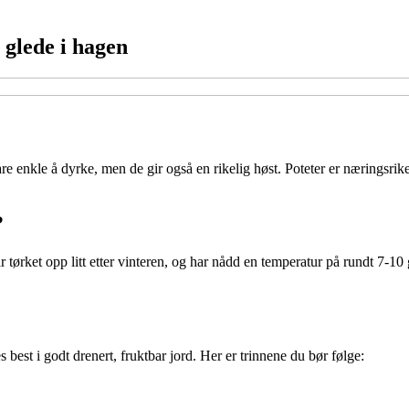
n glede i hagen
 enkle å dyrke, men de gir også en rikelig høst. Poteter er næringsrike o
?
 har tørket opp litt etter vinteren, og har nådd en temperatur på rundt 7
es best i godt drenert, fruktbar jord. Her er trinnene du bør følge: