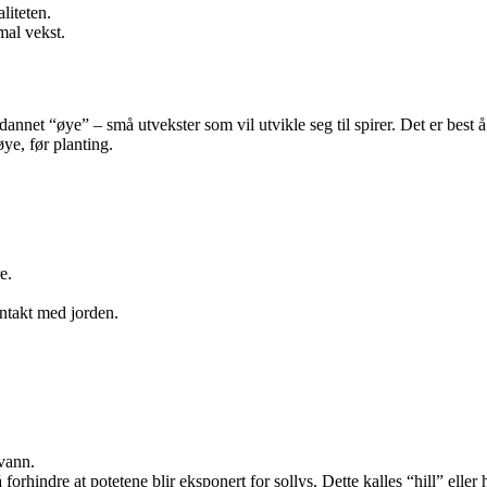
liteten.
mal vekst.
annet “øye” – små utvekster som vil utvikle seg til spirer. Det er best å 
ye, før planting.
e.
ontakt med jorden.
 vann.
forhindre at potetene blir eksponert for sollys. Dette kalles “hill” eller h