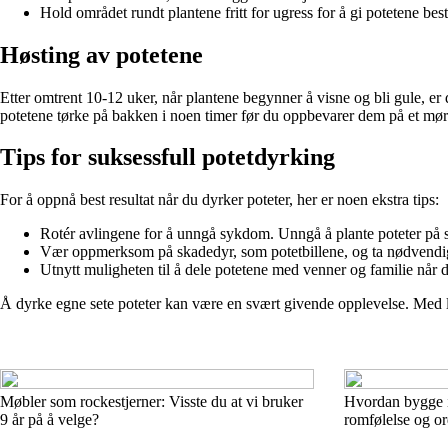
Hold området rundt plantene fritt for ugress for å gi potetene bes
Høsting av potetene
Etter omtrent 10-12 uker, når plantene begynner å visne og bli gule, er d
potetene tørke på bakken i noen timer før du oppbevarer dem på et mørk
Tips for suksessfull potetdyrking
For å oppnå best resultat når du dyrker poteter, her er noen ekstra tips:
Rotér avlingene for å unngå sykdom. Unngå å plante poteter på 
Vær oppmerksom på skadedyr, som potetbillene, og ta nødvendige 
Utnytt muligheten til å dele potetene med venner og familie når 
Å dyrke egne sete poteter kan være en svært givende opplevelse. Med 
Møbler som rockestjerner: Visste du at vi bruker
Hvordan bygge i
9 år på å velge?
romfølelse og o