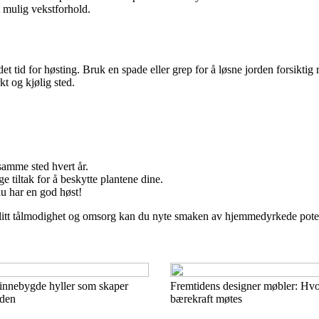
t mulig vekstforhold.
et tid for høsting. Bruk en spade eller grep for å løsne jorden forsiktig
t og kjølig sted.
samme sted hvert år.
tiltak for å beskytte plantene dine.
du har en god høst!
litt tålmodighet og omsorg kan du nyte smaken av hjemmedyrkede potete
nnebygde hyller som skaper
Fremtidens designer møbler: Hvo
rden
bærekraft møtes