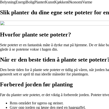
Belysning
Energi
Bolig
Planter
Kunst
Kjøkken
Økonomi
Varme
Slik planter du dine egne sete poteter for e
Hvorfor plante sete poteter?
Sete poteter er en fantastisk måte å dyrke mat på hjemme. De er ikke bare
glede å se potetene vokse i hagen din.
Når er den beste tiden å plante sete poteter
Den beste tiden for å plante sete poteter er tidlig på våren, når jorden
generelt sett er april til mai ideelle måneder for plantingen.
Forbered jorden før planting
Før du planter sete poteter, er det viktig å forberede jorden. Poteter triv
Rens området for ugress og steiner.
Grav opp jorden og løsne den med en hagegaffel.