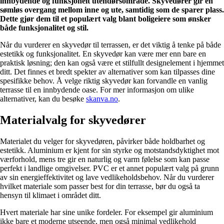
innbydende og funksjonelt utendørsområde. Skyvedører gir en
sømløs overgang mellom inne og ute, samtidig som de sparer plass.
Dette gjør dem til et populært valg blant boligeiere som ønsker
både funksjonalitet og stil.
Når du vurderer en skyvedør til terrassen, er det viktig å tenke på både
estetikk og funksjonalitet. En skyvedør kan være mer enn bare en
praktisk løsning; den kan også være et stilfullt designelement i hjemmet
ditt. Det finnes et bredt spekter av alternativer som kan tilpasses dine
spesifikke behov. Å velge riktig skyvedør kan forvandle en vanlig
terrasse til en innbydende oase. For mer informasjon om ulike
alternativer, kan du besøke
skanva.no
.
Materialvalg for skyvedører
Materialet du velger for skyvedøren, påvirker både holdbarhet og
estetikk. Aluminium er kjent for sin styrke og motstandsdyktighet mot
værforhold, mens tre gir en naturlig og varm følelse som kan passe
perfekt i landlige omgivelser. PVC er et annet populært valg på grunn
av sin energieffektivitet og lave vedlikeholdsbehov. Når du vurderer
hvilket materiale som passer best for din terrasse, bør du også ta
hensyn til klimaet i området ditt.
Hvert materiale har sine unike fordeler. For eksempel gir aluminium
ikke bare et moderne utseende, men også minimal vedlikehold