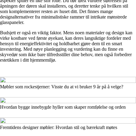
aspekter spiller en like stor rolle. Du bør først vurdere størrelsen på
åpningen der døren skal installeres, og deretter tenke på hvilken stil
som komplementerer resten av huset ditt. Det finnes mange
designalternativer fra minimalistiske rammer til intrikate mønstrede
glasspaneler.
Budsjett er også en viktig faktor. Mens noen materialer og design kan
virke kostbare ved første øyekast, kan deres langsiktige fordeler med
hensyn til energieffektivitet og holdbarhet gjøre dem til en smart
investering. Med nøye planlegging og vurdering kan du finne en
skyvedør som ikke bare tilfredsstiller dine behov, men også forbedrer
estetikken i ditt hjemmemiljø.
Møbler som rockestjerner: Visste du at vi bruker 9 år på å velge?
Hvordan bygge innebygde hyller som skaper romfølelse og orden
Fremtidens designer møbler: Hvordan stil og bærekraft møtes