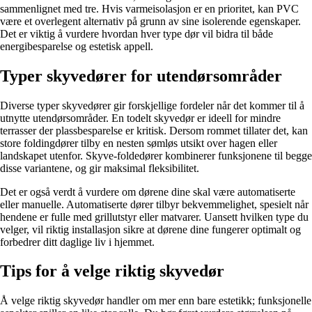
sammenlignet med tre. Hvis varmeisolasjon er en prioritet, kan PVC
være et overlegent alternativ på grunn av sine isolerende egenskaper.
Det er viktig å vurdere hvordan hver type dør vil bidra til både
energibesparelse og estetisk appell.
Typer skyvedører for utendørsområder
Diverse typer skyvedører gir forskjellige fordeler når det kommer til å
utnytte utendørsområder. En todelt skyvedør er ideell for mindre
terrasser der plassbesparelse er kritisk. Dersom rommet tillater det, kan
store foldingdører tilby en nesten sømløs utsikt over hagen eller
landskapet utenfor. Skyve-foldedører kombinerer funksjonene til begge
disse variantene, og gir maksimal fleksibilitet.
Det er også verdt å vurdere om dørene dine skal være automatiserte
eller manuelle. Automatiserte dører tilbyr bekvemmelighet, spesielt når
hendene er fulle med grillutstyr eller matvarer. Uansett hvilken type du
velger, vil riktig installasjon sikre at dørene dine fungerer optimalt og
forbedrer ditt daglige liv i hjemmet.
Tips for å velge riktig skyvedør
Å velge riktig skyvedør handler om mer enn bare estetikk; funksjonelle