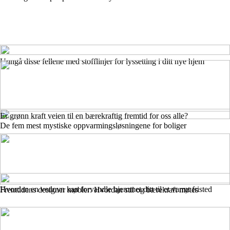
Unngå disse fellene med stofflinjer for lyssetting i ditt nye hjem
Er grønn kraft veien til en bærekraftig fremtid for oss alle?
De fem mest mystiske oppvarmingsløsningene for boliger
Hvordan en vedovn kan forvandle hjemmet ditt til et varmt fristed
Fremtidens designer møbler: Hvordan stil og bærekraft møtes