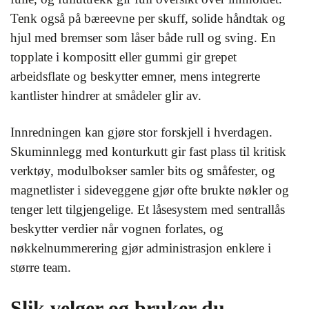
Tenk også på bæreevne per skuff, solide håndtak og
hjul med bremser som låser både rull og sving. En
topplate i kompositt eller gummi gir grepet
arbeidsflate og beskytter emner, mens integrerte
kantlister hindrer at smådeler glir av.
Innredningen kan gjøre stor forskjell i hverdagen.
Skuminnlegg med konturkutt gir fast plass til kritisk
verktøy, modulbokser samler bits og småfester, og
magnetlister i sideveggene gjør ofte brukte nøkler og
tenger lett tilgjengelige. Et låsesystem med sentrallås
beskytter verdier når vognen forlates, og
nøkkelnummerering gjør administrasjon enklere i
større team.
Slik velger og bruker du